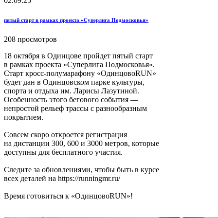
02.09.25
пятый старт в рамках проекта «Суперлига Подмосковья»
208 просмотров
18 октября
в Одинцове
пройдет пятый старт
в рамках
проекта «Суперлига Подмосковья».
Старт кросс-полумарафону «ОдинцовоRUN»
будет дан
в Одинцовском
парке культуры,
спорта
и отдыха
им. Ларисы
Лазутиной.
Особенность этого бегового события —
непростой рельеф трассы
с разнообразным
покрытием.
Совсем скоро откроется регистрация
на дистанции
300,
600 и
3000 метров,
которые
доступны для бесплатного участия.
Следите
за обновлениями,
чтобы быть
в курсе
всех деталей
на https://runningmr.ru/
Время готовиться к «ОдинцовоRUN»!