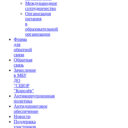
Международное
сотрудничество
Организация
питания
в
образовательной
организации
Форма
для
обратной
связи
Обратная
связь
Зачисление
в МБУ
ДО
"СШОР
"Королёв"
Антикоррупционная
политика
Антидопинговое
обеспечение
Новости
Поддержка
участников