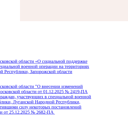
сковской области «О социальной поддержке
пециальной
военной операции
на территориях
й Республики, Запорожской области
сковской области "О внесении изменений
сковской области от 01.12.2025 № 2419-ПА
 граждан, участвующих
в специальной
военной
лики, Луганской Народной Республики,
тившими силу некоторых постановлений
и от 25.12.2025 № 2682-ПА