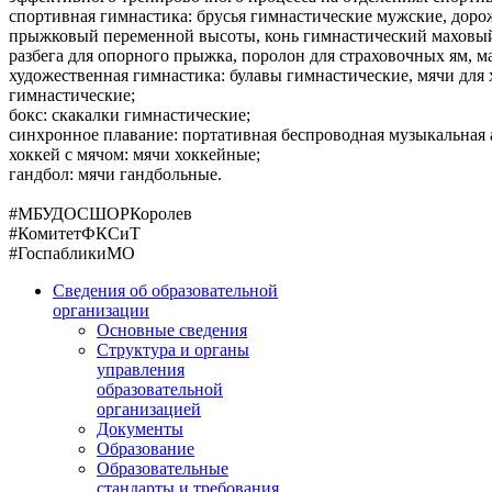
спортивная гимнастика: брусья гимнастические мужские, доро
прыжковый переменной высоты, конь гимнастический маховый,
разбега для опорного прыжка, поролон для страховочных ям, м
художественная гимнастика: булавы гимнастические, мячи для
гимнастические;
бокс: скакалки гимнастические;
синхронное плавание: портативная беспроводная музыкальная
хоккей
с мячом:
мячи хоккейные;
гандбол: мячи гандбольные.
#МБУДОСШОРКоролев
#КомитетФКСиТ
#ГоспабликиМО
Сведения об образовательной
организации
Основные сведения
Структура и органы
управления
образовательной
организацией
Документы
Образование
Образовательные
стандарты и требования