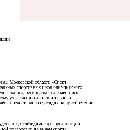
сидии
ммы Московской области «Спорт
ипальных спортивных школ олимпийского
дерального, регионального
и местного
тному учреждению дополнительного
лёв» предоставлена субсидия
на приобретение
удование, необходимое для организации
ной подготовки по видам спорта: