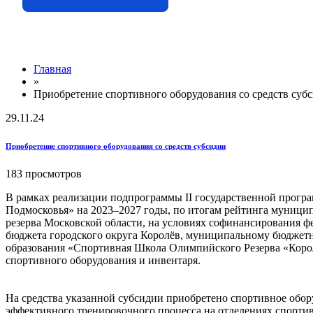
Главная
»
Приобретение спортивного оборудования со средств суб
29.11.24
Приобретение спортивного оборудования со средств субсидии
183 просмотров
В рамках реализации подпрограммы
II государственной
програ
Подмосковья» на 2023–2027 годы, по итогам рейтинга муниц
резерва Московской области,
на условиях
софинансирования фе
бюджета городского округа Королёв, муниципальному бюдже
образования «Спортивная Школа Олимпийского Резерва «Коро
спортивного оборудования
и инвентаря.
На средства указанной субсидии приобретено спортивное обор
эффективного тренировочного процесса
на отделениях
спортив